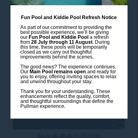
查看更多内容
Fun Pool and Kiddie Pool Refresh Notice
As part of our commitment to providing the
best possible experience, we’ll be giving
our
Fun Pool and Kiddie Pool
a refresh
from
28 July through 11 August
. During
this time, these pools will be temporarily
closed as we carry out thoughtful
improvements behind the scenes.
The good news? The experience continues.
Our
Main Pool remains open
and ready for
you to enjoy, offering inviting spaces to relax
and unwind throughout your stay.
Thank you for your understanding. These
enhancements reflect the quality, comfort,
and thoughtful surroundings that define the
Pullman experience.
铂尔曼健身会员计划