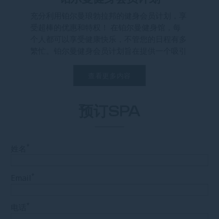
充分利用铂尔曼琅勃拉邦的健身会员计划，享
受超棒的优惠和特权！ 在铂尔曼健身馆，每
个人都可以享受健康快乐，不管您的日程有多
繁忙。铂尔曼健身会员计划旨在提供一个吸引
人的，用户友好[...]
查看更多内容
预订SPA
*
姓名
*
Email
*
电话