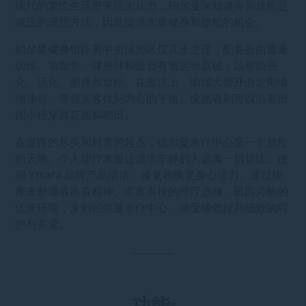
现代的繁忙生活带来巨大压力，铂尔曼深知健身和放松是
减压的理想方法，因此提供大量健身和放松的机会。
铂尔曼健身馆距离中央泳池区仅几步之遥，配备自由重量
训练、瑜珈垫、健身球和最新有氧运动器械，以帮助强
化、活化、塑身和放松。在屋顶上，瑜珈大师开办定期瑜
珈课程，带领宾客找到内心的平衡。慢跑者则可以沿着田
园小径穿越花园和稻田。
在道路的尽头和村寨的起点，铂尔曼水疗中心是一个放松
的天地。个人理疗木屋让追求宁静的人远离一切烦忧。使
用 Ytsara 品牌产品清洁、修复和恢复身心活力。通过按
摩来舒缓或振奋精神。丰富多样的理疗选择、田园诗般的
优美环境，来到铂尔曼水疗中心，感受琅勃拉邦细致的呵
护与关爱。