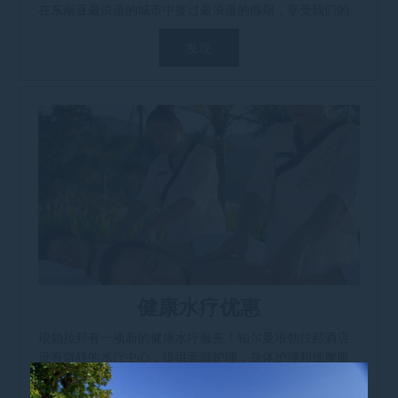
在东南亚最浪漫的城市中度过最浪漫的假期，享受我们的
园景花园，池塘和稻田。 [...]
发现
健康水疗优惠
琅勃拉邦有一项新的健康水疗服务！铂尔曼琅勃拉邦酒店
设有僻静的水疗中心，提供面部护理，身体护理和按摩服
务，环境宁静。个人水疗亭让宁静的求助者远离一切纷
扰。连续入住两晚，享受住宿期间任何spa护理服务30％的