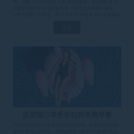
惠： 最晚下午四点退房 花束 房间内提供一瓶自酿红酒 抵
达时提供的特别浪漫设施 或者: 自选您想要体验的项目：
一瓶气泡酒 +50美金 一瓶干香槟酒+65美金 双人老式烛光
晚餐+60美金 双人西式烛光晚餐+80美金 双人120分钟面
发现
部和身体按摩+150美金
提前预订享受折扣和免费早餐
计划并提前至少15天预订您的轻松假期，并在琅勃拉邦最
高可享受20％的折扣。琅勃拉邦最大度假村的客房和套房