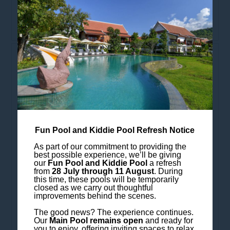
折扣，健康小吃和免费使[...]
发现
Fun Pool and Kiddie Pool Refresh Notice
As part of our commitment to providing the
best possible experience, we’ll be giving
our
Fun Pool and Kiddie Pool
a refresh
提前预订享受折扣
from
28 July through 11 August
. During
this time, these pools will be temporarily
closed as we carry out thoughtful
铂尔曼琅勃拉邦酒店的住宿选择从宽敞的客房到宽敞的套
improvements behind the scenes.
房。所有客房均设有带家具的阳台或露台，享有周围乡村
的绝佳景致。入住并以纯铂尔曼风格放松身心。 提早预
The good news? The experience continues.
Our
Main Pool remains open
and ready for
订，节省高达20％ 优惠特色： 提[...]
you to enjoy, offering inviting spaces to relax