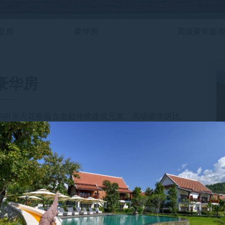
套房
豪华房
高级豪华套
豪华房
的拱形天花板蕴含老挝传统建筑元素。高级豪华房比
更宽敞的空间，配备宽大办公桌、更大电视机、意利咖啡
发的宽大阳台拥有迷人的稻田与山脉美景。无所不在的
相连。储存充足的迷你吧随时提供清凉饮品。