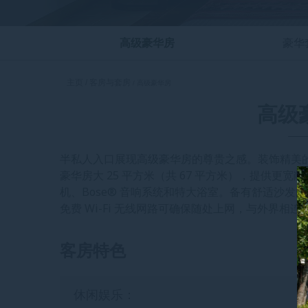
高级豪华房
豪华
主页
客房与套房
高级豪华房
高级
半私人入口展现高级豪华房的尊贵之感。装饰精美
豪华房大 25 平方米（共 67 平方米），提供
机、Bose® 音响系统和特大浴室。备有舒适沙
免费 Wi-Fi 无线网路可确保随处上网，与外界
客房特色
休闲娱乐：