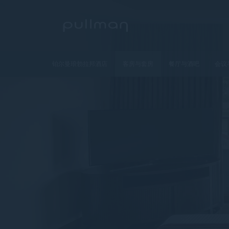
铂尔曼琅勃拉邦酒店
客房与套房
餐厅与酒吧
会议