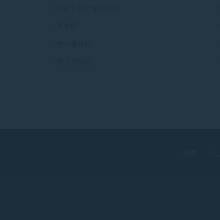
• 浴缸和独立瑞雨淋浴
• 更衣区
• 意利咖啡机
• 电子保险箱
新闻
忠