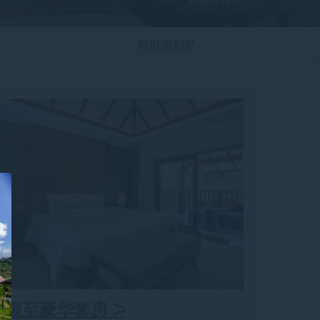
房
双卧室别墅
升级至豪华套房 >