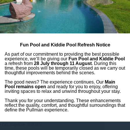
入
• DVD 播放机
假
通
最
Fun Pool and Kiddie Pool Refresh Notice
As part of our commitment to providing the best possible
experience, we’ll be giving our
Fun Pool and Kiddie Pool
a refresh from
28 July through 11 August
. During this
time, these pools will be temporarily closed as we carry out
thoughtful improvements behind the scenes.
The good news? The experience continues. Our
Main
Pool remains open
and ready for you to enjoy, offering
inviting spaces to relax and unwind throughout your stay.
• 带家具的超大阳台
Thank you for your understanding. These enhancements
• 超大床
reflect the quality, comfort, and thoughtful surroundings that
define the Pullman experience.
• 可应要求添加折叠床
• C.O. Bigelow 洗浴用品