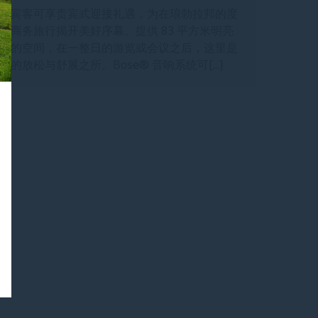
住宾客可享贵宾式迎接礼遇，为在琅勃拉邦的度
或商务旅行揭开美好序幕。提供 83 平方米明亮
风的空间，在一整日的游览或会议之后，这里是
好的放松与舒展之所。Bose® 音响系统可[...]