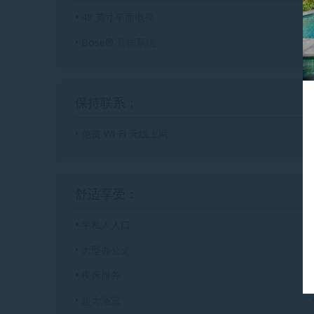
• 48 英寸平面电视
• Bose® 音响系统
保持联系：
• 免费 Wi-Fi 无线上网
舒适享受：
• 半私人入口
• 大型办公桌
• 夜床服务
• 超大浴室