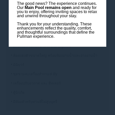
The good news? The experience continues.
Our
Main Pool remains open
and ready for
• ระเบียงขนาดใหญ่พร้อมชุดโซฟาและเก้าอี้
you to enjoy, offering inviting spaces to relax
and unwind throughout your stay.
• โต๊ะทำงานภายในห้อง
Thank you for your understanding. These
• เตียงคิงไซส์
enhancements reflect the quality, comfort,
and thoughtful surroundings that define the
Pullman experience.
• บริการเปิดเตียง
• ผลิตภัณฑ์ในห้องน้ำจาก C.O. Bigelow
• ห้องแต่งตัวขนาดใหญ่ พร้อมห้องอาบน้ำและอ่างอาบน้ำ
• มินิบาร์
• ชุดชาและเครื่องทำกาแฟ illy
• เครื่องปรับอากาศ และ ฮีทเตอร์
• ตู้นิรภัย
• มีห้องสำหรับท่านที่ไม่สูบบุหรี่